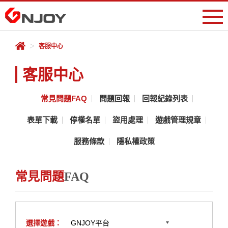
會員專區
＞
客服中心
登入
註冊
遊戲中心
客服中心
儲值專區
常見問題FAQ
問題回報
回報紀錄列表
表單下載
停權名單
盜用處理
遊戲管理規章
客服中心
服務條款
隱私權政策
序號兌換
常見問題
FAQ
線上商城
RO宇宙
選擇遊戲：