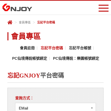
會員專區
＞
會員專區
＞
忘記平台密碼
登入
註冊
遊戲中心
會員專區
儲值專區
會員註冊
忘記平台密碼
忘記平台帳號
PC仙境傳說帳號綁定
PC仙境傳說：樂園帳號綁定
客服中心
序號兌換
忘記GNJOY
平台密碼
線上商城
查詢方式：
RO宇宙