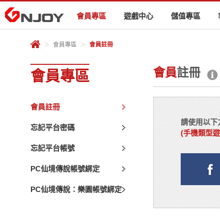
會員專區
遊戲中心
儲值專區
＞
會員專區
＞
會員註冊
會員
註冊
會員專區
會員註冊
請使用以下
忘記平台密碼
(手機類型
忘記平台帳號
PC仙境傳說帳號綁定
PC仙境傳說：樂園帳號綁定