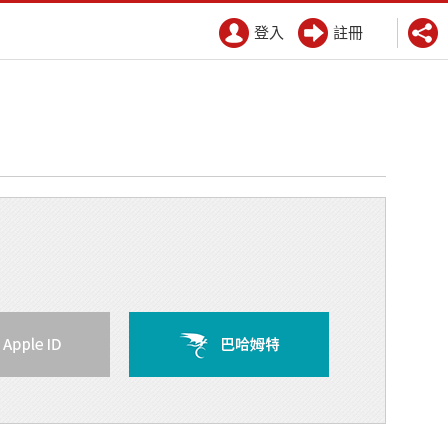
登入
註冊