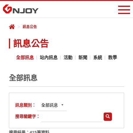
會員專區
＞
訊息公告
登入
註冊
遊戲中心
訊息公告
儲值專區
全部訊息
站內訊息
活動
新聞
系統
教學
客服中心
全部訊息
序號兌換
線上商城
訊息類別：
搜尋關鍵字：
RO宇宙
搜尋結果：
415
筆資料