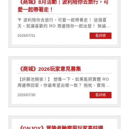
《商城》8月活動｜波利陪你去旅行，可
愛一起帶著走！
🌴 波利陪你去旅行，可愛一起帶著走！ 這個夏
天，就讓喜歡的 RO 周邊陪你一起出發！ 無論是
外出旅行、日常收藏，還是看到限定優惠就忍不
2026/07/31
看詳細
住心動的你，GNJOY 商城 8 月活動正式開跑！
🗓️ 活動時間：即日起－2026/08/30 止 ━━━━
━━━━━━━━━━━ 👜【活動1｜8月限定組
合】 ━━━━━━━━━━━━━━━ ✨ 8 月
限定優惠登場！ RO MONSTERS 天使波利造型
背包 ＋ RO MONSTERS 立體鑰匙圈（2 款任
《商城》2026玩家意見募集
選） 💰 原價 NT$1,700 🎉 活動價 NT$1,490 把
【許願池開張！】 想像一下，如果能把實體 RO
波利的可愛一起帶著走，陪你展開每一趟旅程！
周邊帶回家，你最希望出哪一款？ 抱枕、實用生
※ 數量有限，售完為止。 ━━━━━━━━━━
活小物，還是可愛的小公仔？ 別只是想想，快告
━━━━━ 🚚【活動2｜運費現折】 ━━━━━
2026/07/30
看詳細
訴我們，來一起打造最想收藏的RO周邊！ 只要
━━━━━━━━━━ 活動期間內， 單筆消費滿
幾分鐘填寫問卷，就有機會順便把神秘小禮物帶
NT$1,500 即可享 NT$70 運費折抵優惠！ ✨ 超
回家哦！ 活動時間：即日起 至 2026/08/10 (一)
商配送等同免運優惠 ※ 部分商品因配送限制僅提
09:00 活動資格：全體GNJOY會員 活動方式：
供宅配服務，運費優惠依實際配送方式適用（最
活動期間內填寫完成問卷，並確實留下抽獎(姓名/
高折抵 NT$70）。 ━━━━━━━━━━━━
手機電話)資訊後，即可符合抽獎資格。 【GNJO
《GNJOY》冒險者輪廓與玩家喜好曝
━━━ 🎁【活動3｜買就送】 ━━━━━━━━