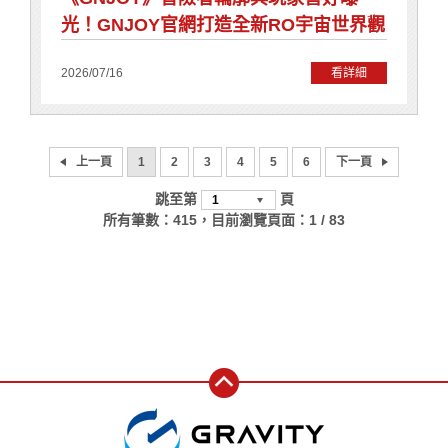
Y線上商城】 2026玩家意見募集 👇 點擊下方連
━━━━━━━ 指定商品加碼送限定好禮！ 😴
光！GNJOY官網打造全新RO宇宙世界觀
結填寫問卷(Google表單) https://forms.gle/wK
購買「再睡一下下_騎士篇」精緻公仔 即贈📖《T
dNysyKtMyurX577 抽獎日期⌛ 獎項🎁 中獎人
HE ART OF RAGNAROK》遊戲資料設定集（平
2026/07/16
看詳細
🌟 2026.08.14(五) 【16吋】RO行李箱 2026.
裝版） 一次收藏兩份 RO 回憶！ 🖼️ 購買「RO
08.14(五) 【16吋】RO行李箱 2026.08.14
油布畫紀念掛軸」 送「RO職業滑鼠墊」乙份
(五) RO行李束帶 2026.08.14(五) RO行李束
（款式隨機） 🎒 購買「RO MONSTERS 多功能
帶 📌中獎公告時間：2026.08.14（五） 名單
運動包」 送「RO小惡魔帆布袋」乙份 ※ 贈品數
將公告於本頁，並同步發送手機簡訊通知。 中獎
上一頁
1
2
3
4
5
6
下一頁
量有限，贈完為止。 ━━━━━━━━━━━━
人須於 2026.08.23 (日) 23:59前 至客服中心回
━━━ 今年夏天， 帶著波利一起旅行， 把可愛
跳至第
頁
報收件資料， 逾期視同放棄得獎資格。 🔍【注意
一起帶著走！ 不論是實用的日常用品，還是值得
所有筆數：
415
，目前瀏覽頁面：
1 / 83
事項】 一、抽獎活動依活動辦法辦理，符合資格
收藏的限定周邊， 都希望能陪伴每一位 RO 玩
者始具抽獎資格。 二、如有任何問題，請透過問
家，留下更多美好的冒險回憶。 👉 前往GNJOY
題回報聯繫GNJOY客服中心。 三、本公司保留
商城 一起把喜歡的 RO 周邊帶回家吧！ -- 🔍
隨時調整、修改、暫停及最終解釋之權利。
【注意事項】 一、贈品數量有限，送完為止。
二、抽獎活動依活動辦法辦理，符合資格者始具
抽獎資格。 三、如有任何問題，請透過問題回報
聯繫GNJOY客服中心。 四、本公司保留隨時調
整、修改、暫停及最終解釋之權利。