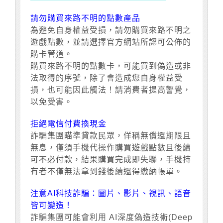
請勿購買來路不明的點數產品
為避免自身權益受損，請勿購買來路不明之
遊戲點數，並請選擇官方網站所認可公佈的
購卡管道。
購買來路不明的點數卡，可能買到偽造或非
法取得的序號，除了會造成您自身權益受
損，也可能因此觸法！請消費者提高警覺，
以免受害。
拒絕電信付費換現金
詐騙集團瞄準貸款民眾，佯稱無償還期限且
無息，僅須手機代操作購買遊戲點數且後續
可不必付款，結果購買完成即失聯，手機持
有者不僅無法拿到錢後續還得繳納帳單。
注意AI科技詐騙：圖片、影片、視訊、語音
皆可變造！
詐騙集團可能會利用 AI深度偽造技術(Deep