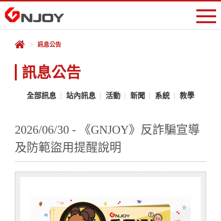
會員專區
＞
訊息公告
登入
註冊
遊戲中心
訊息公告
儲值專區
全部訊息
站內訊息
活動
新聞
系統
教學
客服中心
2026/06/30 - 《GNJOY》反詐騙宣導
及防範盜用提醒說明
序號兌換
線上商城
RO宇宙