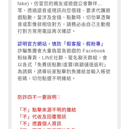
fake)，仿冒您的親友或遊戲公會夥伴...
等，透過語音或視訊向您借錢、要求代購遊
戲點數。當涉及金錢、點數時，切勿單憑聲
音或影像就相信對方，請務必由自己主動撥
打對方常用電話再次確認。
認明官方網站，慎防「假客服、假粉專」
詐騙集團會大量偽冒各遊戲的 Facebook
粉絲專頁、LINE社群、匿名聊天群組，會
以各式「免費送點數/虛寶/高額儲值返利」
為誘餌，誘導玩家點擊釣魚連結並輸入帳號
密碼，切勿點選不明連結。
防詐四不一要說明：
「不」點擊來源不明的連結
「不」代收及回覆簡訊
「不」透露個人資訊