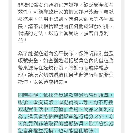
非法代儲沒有通過官方認證，缺乏安全和有
效性。可能導致玩家的個人訊息洩漏、帳號
被盜用、信用卡盜刷、儲值未到帳等各種風
險。請不要相信遊戲內任何關於遊戲外掛、
代儲的方法，以防上當受騙，損害自身利
益！
為了維護遊戲內公平秩序，保障玩家利益及
帳號安全，如查獲遊戲帳號角色內的儲值貨
幣來源存在違規行為，將進行帳號停權處
理，請玩家切勿透過任何代儲進行相關儲值
操作，以免造成損失。
同時提醒：依據會員條款與遊戲管理規章，
帳號、虛擬貨幣、虛擬寶物...等，均不可換
取現實生活中『有價』金錢、物品之圖利行
為；違反者將依遊戲規章進行處分之外，亦
可能買到非法取得的虛擬道具，除了會造成
您自身權益受損，也可能因此觸法！